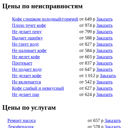
Цены по неисправностям
Кофе слишком холодный/горячий
от 649 р
Заказать
Плохо течет кофе
от 974 р
Заказать
Не делает пену
от 799 р
Заказать
Выдает ошибку
от 588 р
Заказать
Не греет воду
от 827 р
Заказать
Не наливает кофе
от 584 р
Заказать
Не мелет кофе
от 603 р
Заказать
Протекает
от 837 р
Заказать
Не подает воду
от 647 р
Заказать
Не делает кофе
от 1 012 р
Заказать
Не включается
от 542 р
Заказать
Кофе слабый и невкусный
от 627 р
Заказать
Не делает пар
от 624 р
Заказать
Цены по услугам
Ремонт насоса
от 657 р
Заказать
Декофенация
от 578 р
Заказать