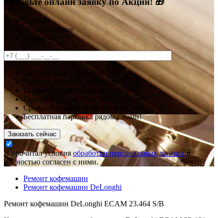
Оставьте онлайн заявку по Акции! 🎁
1
Заявка
2
Согласование
3
Ремонт
Диагностика -
1500р
0р
Выезд и доставка -
1000р
0р
Подменная кофемашина -
2000р
0р
Гарантия
от 3 до 6 мес
от 6 до 24 мес.
Срочный ремонт за
48 часов
24 часа
Бесплатная парковка рядом с нами!
Заказать сейчас
Я прочитал условия
обработки персональных данных
и
полностью согласен с ними.
Ремонт кофемашин
Ремонт кофемашин DeLonghi
Ремонт кофемашин DeLonghi ECAM 23.464 S/B