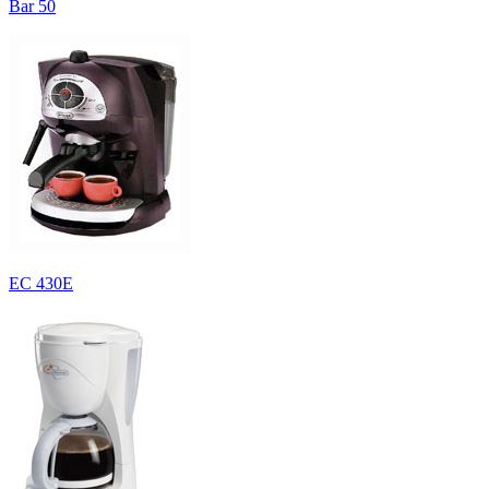
Bar 50
EC 430E