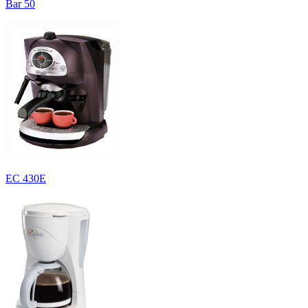
Bar 50
EC 430E