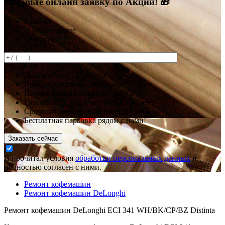
Оставьте онлайн заявку по Акции! 🎁
1
Заявка
2
Согласование
3
Ремонт
Диагностика -
1500р
0р
Выезд и доставка -
1000р
0р
Подменная кофемашина -
2000р
0р
Гарантия
от 3 до 6 мес
от 6 до 24 мес.
Срочный ремонт за
48 часов
24 часа
Бесплатная парковка рядом с нами!
Заказать сейчас
Я прочитал условия
обработки персональных данных
и
полностью согласен с ними.
Ремонт кофемашин
Ремонт кофемашин DeLonghi
Ремонт кофемашин DeLonghi ECI 341 WH/BK/CP/BZ Distinta