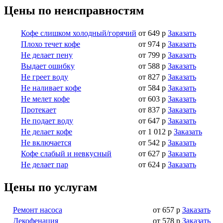
Цены по неисправностям
Кофе слишком холодный/горячий
от 649 р
Заказать
Плохо течет кофе
от 974 р
Заказать
Не делает пену
от 799 р
Заказать
Выдает ошибку
от 588 р
Заказать
Не греет воду
от 827 р
Заказать
Не наливает кофе
от 584 р
Заказать
Не мелет кофе
от 603 р
Заказать
Протекает
от 837 р
Заказать
Не подает воду
от 647 р
Заказать
Не делает кофе
от 1 012 р
Заказать
Не включается
от 542 р
Заказать
Кофе слабый и невкусный
от 627 р
Заказать
Не делает пар
от 624 р
Заказать
Цены по услугам
Ремонт насоса
от 657 р
Заказать
Декофенация
от 578 р
Заказать