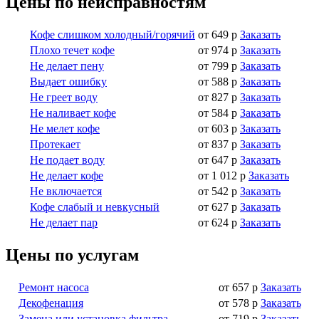
Цены по неисправностям
Кофе слишком холодный/горячий
от 649 р
Заказать
Плохо течет кофе
от 974 р
Заказать
Не делает пену
от 799 р
Заказать
Выдает ошибку
от 588 р
Заказать
Не греет воду
от 827 р
Заказать
Не наливает кофе
от 584 р
Заказать
Не мелет кофе
от 603 р
Заказать
Протекает
от 837 р
Заказать
Не подает воду
от 647 р
Заказать
Не делает кофе
от 1 012 р
Заказать
Не включается
от 542 р
Заказать
Кофе слабый и невкусный
от 627 р
Заказать
Не делает пар
от 624 р
Заказать
Цены по услугам
Ремонт насоса
от 657 р
Заказать
Декофенация
от 578 р
Заказать
Замена или установка фильтра
от 719 р
Заказать