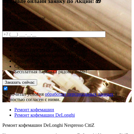
Оставьте онлайн заявку по Акции! 🎁
1
Заявка
2
Согласование
3
Ремонт
Диагностика -
1500р
0р
Выезд и доставка -
1000р
0р
Подменная кофемашина -
2000р
0р
Гарантия
от 3 до 6 мес
от 6 до 24 мес.
Срочный ремонт за
48 часов
24 часа
Бесплатная парковка рядом с нами!
Заказать сейчас
Я прочитал условия
обработки персональных данных
и
полностью согласен с ними.
Ремонт кофемашин
Ремонт кофемашин DeLonghi
Ремонт кофемашин DeLonghi Nespresso CitiZ