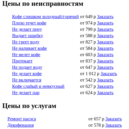
Цены по неисправностям
Кофе слишком холодный/горячий
от 649 р
Заказать
Плохо течет кофе
от 974 р
Заказать
Не делает пену
от 799 р
Заказать
Выдает ошибку
от 588 р
Заказать
Не греет воду
от 827 р
Заказать
Не наливает кофе
от 584 р
Заказать
Не мелет кофе
от 603 р
Заказать
Протекает
от 837 р
Заказать
Не подает воду
от 647 р
Заказать
Не делает кофе
от 1 012 р
Заказать
Не включается
от 542 р
Заказать
Кофе слабый и невкусный
от 627 р
Заказать
Не делает пар
от 624 р
Заказать
Цены по услугам
Ремонт насоса
от 657 р
Заказать
Декофенация
от 578 р
Заказать