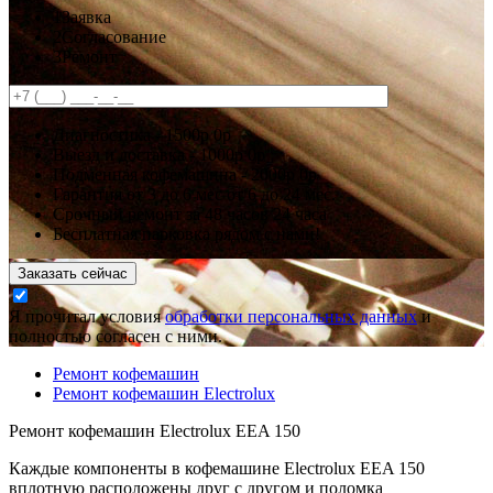
1
Заявка
2
Согласование
3
Ремонт
Диагностика -
1500р
0р
Выезд и доставка -
1000р
0р
Подменная кофемашина -
2000р
0р
Гарантия
от 3 до 6 мес
от 6 до 24 мес.
Срочный ремонт за
48 часов
24 часа
Бесплатная парковка рядом с нами!
Заказать сейчас
Я прочитал условия
обработки персональных данных
и
полностью согласен с ними.
Ремонт кофемашин
Ремонт кофемашин Electrolux
Ремонт кофемашин Electrolux EEA 150
Каждые компоненты в кофемашине Electrolux EEA 150
вплотную расположены друг с другом и поломка