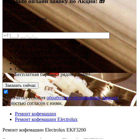
Оставьте онлайн заявку по Акции! 🎁
1
Заявка
2
Согласование
3
Ремонт
Диагностика -
1500р
0р
Выезд и доставка -
1000р
0р
Подменная кофемашина -
2000р
0р
Гарантия
от 3 до 6 мес
от 6 до 24 мес.
Срочный ремонт за
48 часов
24 часа
Бесплатная парковка рядом с нами!
Заказать сейчас
Я прочитал условия
обработки персональных данных
и
полностью согласен с ними.
Ремонт кофемашин
Ремонт кофемашин Electrolux
Ремонт кофемашин Electrolux EKF3200