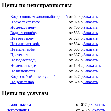
Цены по неисправностям
Кофе слишком холодный/горячий
от 649 р
Заказать
Плохо течет кофе
от 974 р
Заказать
Не делает пену
от 799 р
Заказать
Выдает ошибку
от 588 р
Заказать
Не греет воду
от 827 р
Заказать
Не наливает кофе
от 584 р
Заказать
Не мелет кофе
от 603 р
Заказать
Протекает
от 837 р
Заказать
Не подает воду
от 647 р
Заказать
Не делает кофе
от 1 012 р
Заказать
Не включается
от 542 р
Заказать
Кофе слабый и невкусный
от 627 р
Заказать
Не делает пар
от 624 р
Заказать
Цены по услугам
Ремонт насоса
от 657 р
Заказать
Декофенация
от 578 р
Заказать