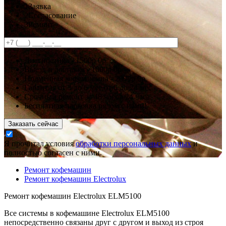
1
Заявка
2
Согласование
3
Ремонт
Диагностика -
1500р
0р
Выезд и доставка -
1000р
0р
Подменная кофемашина -
2000р
0р
Гарантия
от 3 до 6 мес
от 6 до 24 мес.
Срочный ремонт за
48 часов
24 часа
Бесплатная парковка рядом с нами!
Заказать сейчас
Я прочитал условия
обработки персональных данных
и
полностью согласен с ними.
Ремонт кофемашин
Ремонт кофемашин Electrolux
Ремонт кофемашин Electrolux ELM5100
Все системы в кофемашине Electrolux ELM5100
непосредственно связаны друг с другом и выход из строя