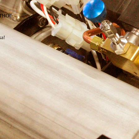
АТНО!
ка!