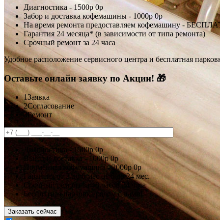
Диагностика -
1500р
0р
Забор и доставка кофемашины -
1000р
0р
На время ремонта предоставляем кофемашину - БЕСПЛ
Гарантия 24 месяца* (в зависимости от типа ремонта)
Срочный ремонт за 24 часа
Удобное расположение сервисного центра и бесплатная парков
Оставьте онлайн заявку по Акции! 🎁
1
Заявка
2
Согласование
3
Ремонт
Диагностика -
1500р
0р
Выезд и доставка -
1000р
0р
Подменная кофемашина -
2000р
0р
Гарантия
от 3 до 6 мес
от 6 до 24 мес.
Срочный ремонт за
48 часов
24 часа
Бесплатная парковка рядом с нами!
Заказать сейчас