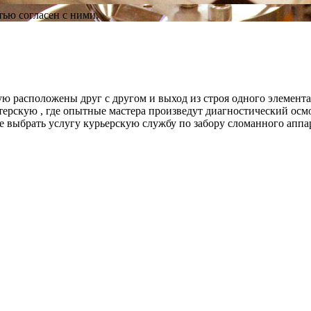
ью согласен с ними.
 расположены друг с другом и выход из строя одного элемента 
астерскую , где опытные мастера произведут диагностический о
выбрать услугу курьерскую службу по забору сломанного аппар