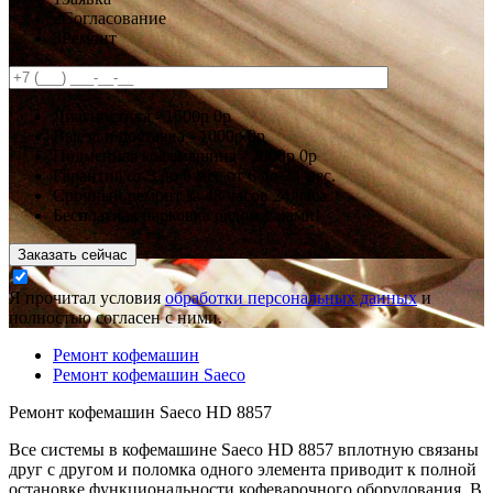
2
Согласование
3
Ремонт
Диагностика -
1500р
0р
Выезд и доставка -
1000р
0р
Подменная кофемашина -
2000р
0р
Гарантия
от 3 до 6 мес
от 6 до 24 мес.
Срочный ремонт за
48 часов
24 часа
Бесплатная парковка рядом с нами!
Заказать сейчас
Я прочитал условия
обработки персональных данных
и
полностью согласен с ними.
Ремонт кофемашин
Ремонт кофемашин Saeco
Ремонт кофемашин Saeco HD 8857
Все системы в кофемашине Saeco HD 8857 вплотную связаны
друг с другом и поломка одного элемента приводит к полной
остановке функциональности кофеварочного оборудования. В