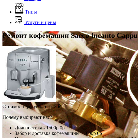
Типы
Услуги и цены
Ремонт кофемашин Saeco Incanto Cappu
Стоимость услуги:
от 578 ₽
Почему выбирают нас?
Диагностика -
1500р
0р
Забор и доставка кофемашины -
1000р
0р