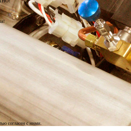
АТНО!
ка!
ью согласен с ними.