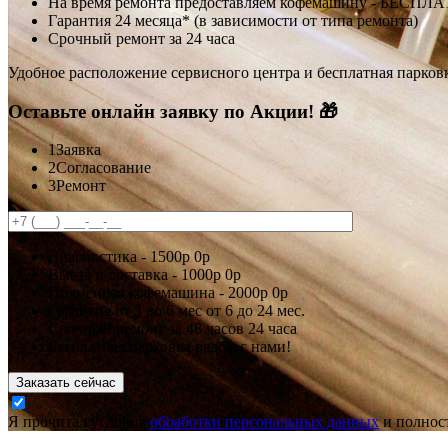
На время ремонта предоставляем кофемашину - БЕСПЛ
Гарантия 24 месяца* (в зависимости от типа ремонта)
Срочный ремонт за 24 часа
Удобное расположение сервисного центра и бесплатная парков
Оставьте онлайн заявку по Акции! 🎁
1
Заявка
2
Согласование
3
Ремонт
Диагностика -
1500р
0р
Выезд и доставка -
1000р
0р
Подменная кофемашина -
2000р
0р
Гарантия
от 3 до 6 мес
от 6 до 24 мес.
Срочный ремонт за
48 часов
24 часа
Бесплатная парковка рядом с нами!
Заказать сейчас
Я прочитал условия
обработки персональных данных
и полност