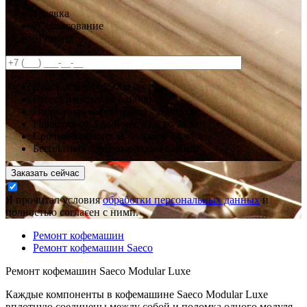
1
Заявка
2
Согласование
3
Ремонт
Диагностика -
1500р
0р
Выезд и доставка -
1000р
0р
Подменная кофемашина -
2000р
0р
Гарантия
от 3 до 6 мес
от 6 до 24 мес.
Срочный ремонт за
48 часов
24 часа
Бесплатная парковка рядом с нами!
Заказать сейчас
Я прочитал условия
обработки персональных данных
и
полностью согласен с ними.
Ремонт кофемашин
Ремонт кофемашин Saeco
Ремонт кофемашин Saeco Modular Luxe
Каждые компоненты в кофемашине Saeco Modular Luxe
вплотную соединены между собой и поломка одного модуля