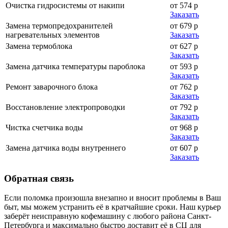
Очистка гидросистемы от накипи
от 574 р
Заказать
Замена термопредохранителей
от 679 р
нагревательных элементов
Заказать
Замена термоблока
от 627 р
Заказать
Замена датчика температуры пароблока
от 593 р
Заказать
Ремонт заварочного блока
от 762 р
Заказать
Восстановление электропроводки
от 792 р
Заказать
Чистка счетчика воды
от 968 р
Заказать
Замена датчика воды внутреннего
от 607 р
Заказать
Обратная
связь
Если поломка произошла внезапно и вносит проблемы в Ваш
быт, мы можем устранить её в кратчайшие сроки. Наш курьер
заберёт неисправную кофемашину с любого района Санкт-
Петербурга и максимально быстро доставит её в СЦ для