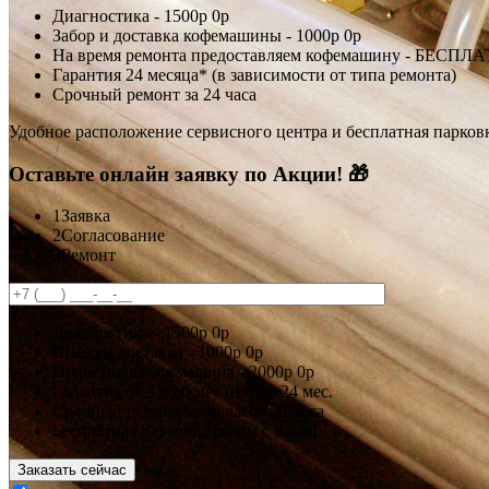
Диагностика -
1500р
0р
Забор и доставка кофемашины -
1000р
0р
На время ремонта предоставляем кофемашину - БЕСПЛ
Гарантия 24 месяца* (в зависимости от типа ремонта)
Срочный ремонт за 24 часа
Удобное расположение сервисного центра и бесплатная парков
Оставьте онлайн заявку по Акции! 🎁
1
Заявка
2
Согласование
3
Ремонт
Диагностика -
1500р
0р
Выезд и доставка -
1000р
0р
Подменная кофемашина -
2000р
0р
Гарантия
от 3 до 6 мес
от 6 до 24 мес.
Срочный ремонт за
48 часов
24 часа
Бесплатная парковка рядом с нами!
Заказать сейчас