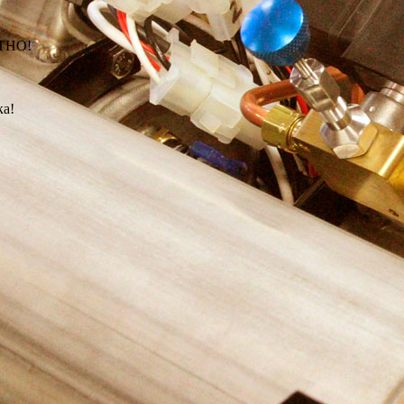
АТНО!
ка!