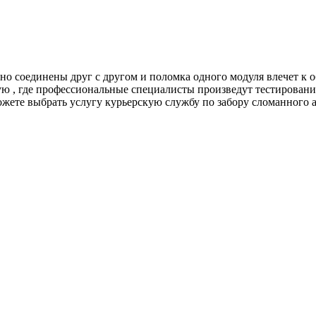
сно соединены друг с другом и поломка одного модуля влечет к
скую , где профессиональные специалисты произведут тестирован
жете выбрать услугу курьерскую службу по забору сломанного 