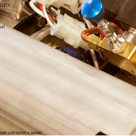
АТНО!
ка!
ью согласен с ними.