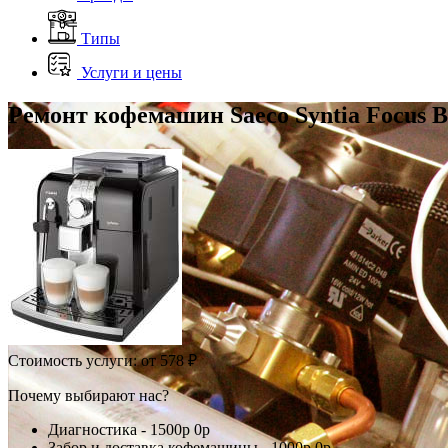
Типы
Услуги и цены
Ремонт кофемашин Saeco Syntia Focus B
Стоимость услуги:
от 578 ₽
Почему выбирают нас?
Диагностика -
1500р
0р
Забор и доставка кофемашины -
1000р
0р