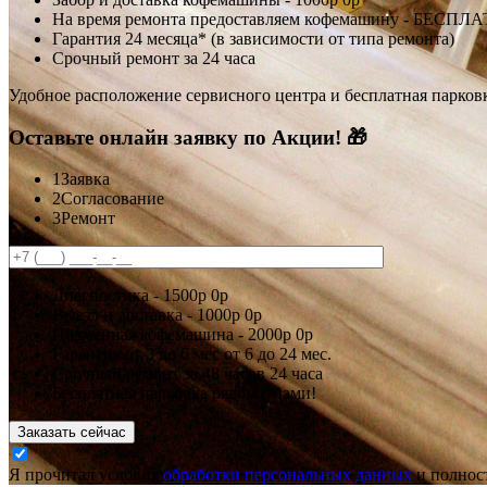
На время ремонта предоставляем кофемашину - БЕСПЛ
Гарантия 24 месяца* (в зависимости от типа ремонта)
Срочный ремонт за 24 часа
Удобное расположение сервисного центра и бесплатная парков
Оставьте онлайн заявку по Акции! 🎁
1
Заявка
2
Согласование
3
Ремонт
Диагностика -
1500р
0р
Выезд и доставка -
1000р
0р
Подменная кофемашина -
2000р
0р
Гарантия
от 3 до 6 мес
от 6 до 24 мес.
Срочный ремонт за
48 часов
24 часа
Бесплатная парковка рядом с нами!
Заказать сейчас
Я прочитал условия
обработки персональных данных
и полност