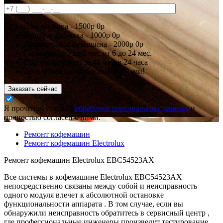
Диагностика -
1500р
0р
Выезд и доставка -
1000р
0р
Подменная кофемашина -
2000р
0р
Гарантия
от 3 до 6 мес
от 6 до 24 мес.
Срочный ремонт за
48 часов
24 часа
Бесплатная парковка рядом с нами!
Заказать сейчас
Я прочитал условия
обработки персональных данных
и
полностью согласен с ними.
Ремонт кофемашин
Ремонт кофемашин Electrolux
Ремонт кофемашин Electrolux EBC54523AX
Все системы в кофемашине Electrolux EBC54523AX
непосредственно связаны между собой и неисправность
одного модуля влечет к абсолютной остановке
функциональности аппарата . В том случае, если вы
обнаружили неисправность обратитесь в сервисный центр ,
где профессиональные инженеры произведут тестирование