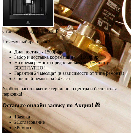
Стоимость услуги:
от 578 ₽
Почему выбирают нас?
Диагностика -
1500р
0р
Забор и доставка кофемашины -
1000р
0р
На время ремонта предоставляем кофемашину -
БЕСПЛАТНО!
Гарантия 24 месяца* (в зависимости от типа ремонта)
Срочный ремонт за 24 часа
Удобное расположение сервисного центра и бесплатная
парковка!
Оставьте онлайн заявку по Акции! 🎁
1
Заявка
2
Согласование
3
Ремонт